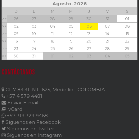
Agosto, 2026
D
L
M
M
J
V
S
>>
26
27
28
29
30
31
01
>>
02
03
04
05
06
07
08
>>
09
10
11
12
13
14
15
>>
16
17
18
19
20
21
22
>>
23
24
25
26
27
28
29
>>
30
31
01
02
03
04
05
Contáctanos
CL 7 83 31 INT 1625, Medellín - COLOMBIA
+57 4 579 4481
Enviar E-mail
vCard
+57 319 329 9468
Síguenos en Facebook
Síguenos en Twitter
Síguenos en Instagram