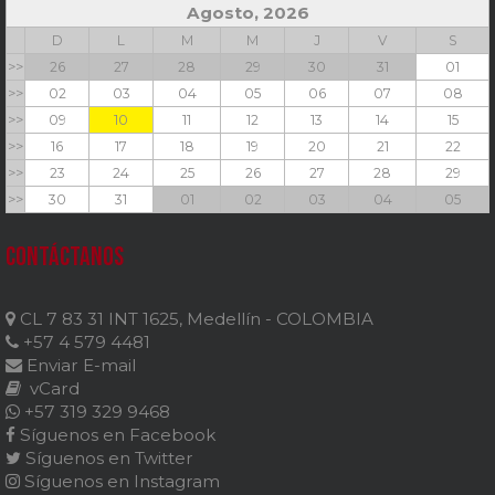
Agosto, 2026
D
L
M
M
J
V
S
>>
26
27
28
29
30
31
01
>>
02
03
04
05
06
07
08
>>
09
10
11
12
13
14
15
>>
16
17
18
19
20
21
22
>>
23
24
25
26
27
28
29
>>
30
31
01
02
03
04
05
Contáctanos
CL 7 83 31 INT 1625, Medellín - COLOMBIA
+57 4 579 4481
Enviar E-mail
vCard
+57 319 329 9468
Síguenos en Facebook
Síguenos en Twitter
Síguenos en Instagram