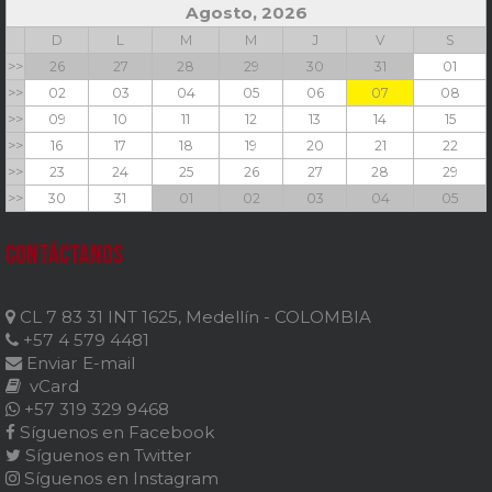
Agosto, 2026
D
L
M
M
J
V
S
>>
26
27
28
29
30
31
01
>>
02
03
04
05
06
07
08
>>
09
10
11
12
13
14
15
>>
16
17
18
19
20
21
22
>>
23
24
25
26
27
28
29
>>
30
31
01
02
03
04
05
Contáctanos
CL 7 83 31 INT 1625, Medellín - COLOMBIA
+57 4 579 4481
Enviar E-mail
vCard
+57 319 329 9468
Síguenos en Facebook
Síguenos en Twitter
Síguenos en Instagram