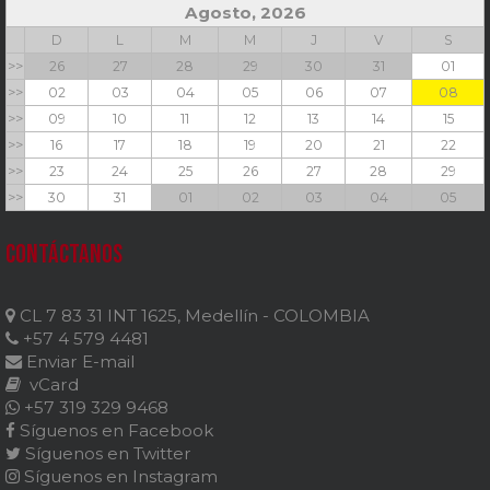
Agosto, 2026
D
L
M
M
J
V
S
>>
26
27
28
29
30
31
01
>>
02
03
04
05
06
07
08
>>
09
10
11
12
13
14
15
>>
16
17
18
19
20
21
22
>>
23
24
25
26
27
28
29
>>
30
31
01
02
03
04
05
Contáctanos
CL 7 83 31 INT 1625, Medellín - COLOMBIA
+57 4 579 4481
Enviar E-mail
vCard
+57 319 329 9468
Síguenos en Facebook
Síguenos en Twitter
Síguenos en Instagram