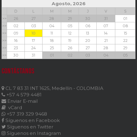
Agosto, 2026
D
L
M
M
J
V
S
>>
26
27
28
29
30
31
01
>>
02
03
04
05
06
07
08
>>
09
10
11
12
13
14
15
>>
16
17
18
19
20
21
22
>>
23
24
25
26
27
28
29
>>
30
31
01
02
03
04
05
Contáctanos
CL 7 83 31 INT 1625, Medellín - COLOMBIA
+57 4 579 4481
Enviar E-mail
vCard
+57 319 329 9468
Síguenos en Facebook
Síguenos en Twitter
Síguenos en Instagram