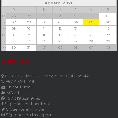
Agosto, 2026
D
L
M
M
J
V
S
>>
26
27
28
29
30
31
01
>>
02
03
04
05
06
07
08
>>
09
10
11
12
13
14
15
>>
16
17
18
19
20
21
22
>>
23
24
25
26
27
28
29
>>
30
31
01
02
03
04
05
Contáctanos
CL 7 83 31 INT 1625, Medellín - COLOMBIA
+57 4 579 4481
Enviar E-mail
vCard
+57 319 329 9468
Síguenos en Facebook
Síguenos en Twitter
Síguenos en Instagram