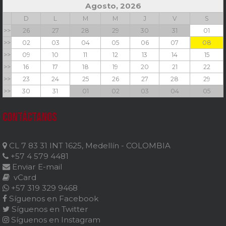
Agosto, 2026
D
L
M
M
J
V
S
>>
26
27
28
29
30
31
01
>>
02
03
04
05
06
07
08
>>
09
10
11
12
13
14
15
>>
16
17
18
19
20
21
22
>>
23
24
25
26
27
28
29
>>
30
31
01
02
03
04
05
Contáctanos
CL 7 83 31 INT 1625, Medellín - COLOMBIA
+57 4 579 4481
Enviar E-mail
vCard
+57 319 329 9468
Síguenos en Facebook
Síguenos en Twitter
Síguenos en Instagram