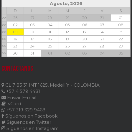
Agosto, 2026
D
L
M
M
J
V
S
>>
26
27
28
29
30
31
01
>>
02
03
04
05
06
07
08
>>
09
10
11
12
13
14
15
>>
16
17
18
19
20
21
22
>>
23
24
25
26
27
28
29
>>
30
31
01
02
03
04
05
Contáctanos
CL 7 83 31 INT 1625, Medellín - COLOMBIA
+57 4 579 4481
Enviar E-mail
vCard
+57 319 329 9468
Síguenos en Facebook
Síguenos en Twitter
Síguenos en Instagram