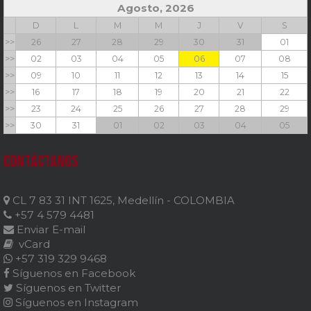
Agosto, 2026
D
L
M
M
J
V
S
>>
26
27
28
29
30
31
01
>>
02
03
04
05
06
07
08
>>
09
10
11
12
13
14
15
>>
16
17
18
19
20
21
22
>>
23
24
25
26
27
28
29
>>
30
31
01
02
03
04
05
Contáctanos
CL 7 83 31 INT 1625, Medellín - COLOMBIA
+57 4 579 4481
Enviar E-mail
vCard
+57 319 329 9468
Síguenos en Facebook
Síguenos en Twitter
Síguenos en Instagram