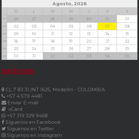
Agosto, 2026
D
L
M
M
J
V
S
>>
26
27
28
29
30
31
01
>>
02
03
04
05
06
07
08
>>
09
10
11
12
13
14
15
>>
16
17
18
19
20
21
22
>>
23
24
25
26
27
28
29
>>
30
31
01
02
03
04
05
Contáctanos
CL 7 83 31 INT 1625, Medellín - COLOMBIA
+57 4 579 4481
Enviar E-mail
vCard
+57 319 329 9468
Síguenos en Facebook
Síguenos en Twitter
Síguenos en Instagram