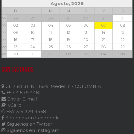
Agosto, 2026
D
L
M
M
J
V
S
>>
26
27
28
29
30
31
01
>>
02
03
04
05
06
07
08
>>
09
10
11
12
13
14
15
>>
16
17
18
19
20
21
22
>>
23
24
25
26
27
28
29
>>
30
31
01
02
03
04
05
Contáctanos
CL 7 83 31 INT 1625, Medellín - COLOMBIA
+57 4 579 4481
Enviar E-mail
vCard
+57 319 329 9468
Síguenos en Facebook
Síguenos en Twitter
Síguenos en Instagram