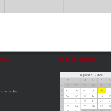
ades
Próximos Eventos
Agosto, 2026
D
L
M
M
J
V
>>
26
27
28
29
30
3
>>
02
03
04
05
06
0
 novedades
>>
09
10
11
12
13
1
>>
16
17
18
19
20
2
>>
23
24
25
26
27
2