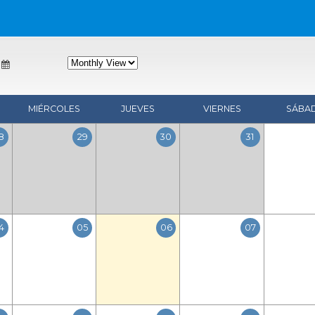
MIÉRCOLES
JUEVES
VIERNES
SÁBA
8
29
30
31
4
05
06
07