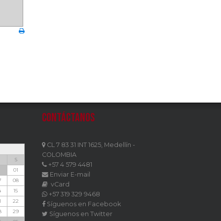
Contáctanos
CL 7 83 31 INT 1625, Medellín -
COLOMBIA
S
+57 4 579 4481
1
01
Enviar E-mail
7
08
vCard
4
15
+57 319 329 9468
1
22
Síguenos en Facebook
8
29
Síguenos en Twitter