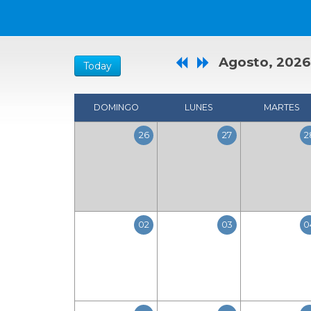
Agosto, 2026
Today
DOMINGO
LUNES
MARTES
26
27
2
02
03
0