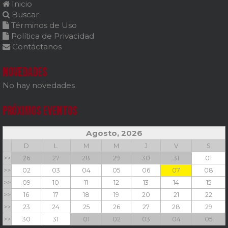
Inicio
Buscar
Términos de Uso
Política de Privacidad
Contáctanos
Novedades
No hay novedades
Próximos Eventos
Agosto, 2026
D
L
M
M
J
V
S
>>
26
27
28
29
30
31
01
>>
02
03
04
05
06
07
08
>>
09
10
11
12
13
14
15
>>
16
17
18
19
20
21
22
>>
23
24
25
26
27
28
29
>>
30
31
01
02
03
04
05