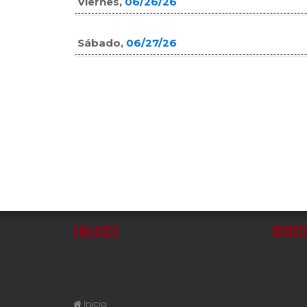
Viernes,
06/26/26
Sábado,
06/27/26
Enlaces
Noved
Inicio