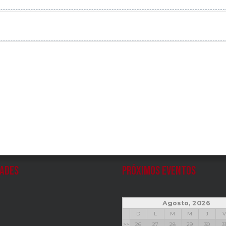
ades
Próximos Eventos
Agosto, 2026
D
L
M
M
J
V
>>
26
27
28
29
30
3