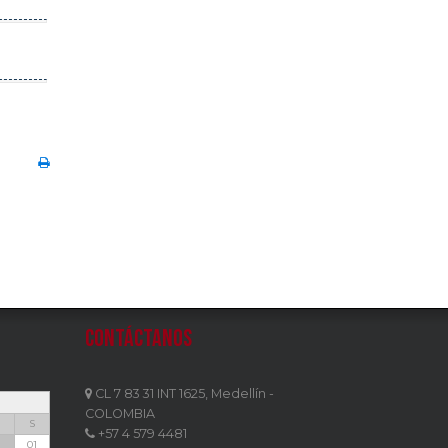
Contáctanos
CL 7 83 31 INT 1625, Medellín -
COLOMBIA
S
+57 4 579 4481
1
01