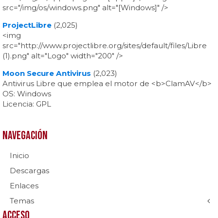
src="/img/os/windows.png" alt="[Windows]" />
ProjectLibre
(2,025)
<img
src="http://www.projectlibre.org/sites/default/files/Libre
(1).png" alt="Logo" width="200" />
Moon Secure Antivirus
(2,023)
Antivirus Libre que emplea el motor de <b>ClamAV</b>
OS: Windows
Licencia: GPL
Navegación
Inicio
Descargas
Enlaces
Temas
Acceso