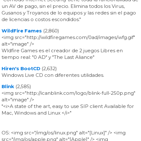
un AV de pago, sin el precio. Elimina todos los Virus,
Gusanos y Troyanos de lo equipos y las redes sin el pago
de licencias o costos escondidos."
WildFire Fames
(2,860)
<img src="http://wildfiregames.com/0ad/images/wfg.gif"
alt="image" />
Wldfire Games es el creador de 2 juegos Libres en
tiempo real: "0 AD" y "The Last Aliance"
Hiren's BootCD
(2,632)
Windows Live CD con diferentes utilidades.
Blink
(2,585)
<img src="http://icanblink.com/logo/blink-full-250p.png"
alt="image" />
"<i>A state of the art, easy to use SIP client Available for
Mac, Windows and Linux </i>"
OS: <img src="/img/os/linux.png" alt="[Linux]" /> <img
src="/img/os/apple.png" alt="[Apple]" /> <img