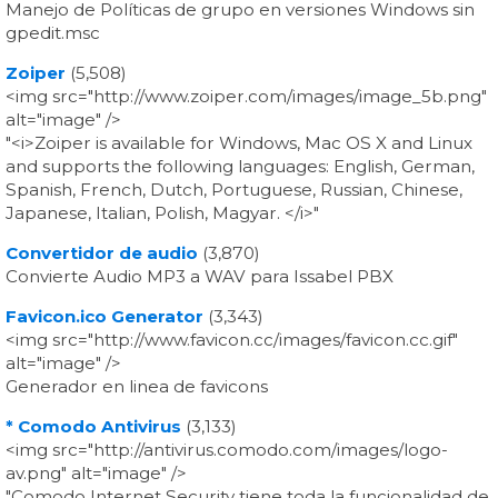
Manejo de Políticas de grupo en versiones Windows sin
gpedit.msc
Zoiper
(5,508)
<img src="http://www.zoiper.com/images/image_5b.png"
alt="image" />
"<i>Zoiper is available for Windows, Mac OS X and Linux
and supports the following languages: English, German,
Spanish, French, Dutch, Portuguese, Russian, Chinese,
Japanese, Italian, Polish, Magyar. </i>"
Convertidor de audio
(3,870)
Convierte Audio MP3 a WAV para Issabel PBX
Favicon.ico Generator
(3,343)
<img src="http://www.favicon.cc/images/favicon.cc.gif"
alt="image" />
Generador en linea de favicons
* Comodo Antivirus
(3,133)
<img src="http://antivirus.comodo.com/images/logo-
av.png" alt="image" />
"Comodo Internet Security tiene toda la funcionalidad de