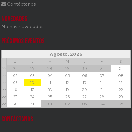
Contáctanos
Novedades
No hay novedades
Próximos Eventos
Agosto, 2026
D
L
M
M
J
V
S
>>
26
27
28
29
30
31
01
>>
02
03
04
05
06
07
08
>>
09
10
11
12
13
14
15
>>
16
17
18
19
20
21
22
>>
23
24
25
26
27
28
29
>>
30
31
01
02
03
04
05
Contáctanos